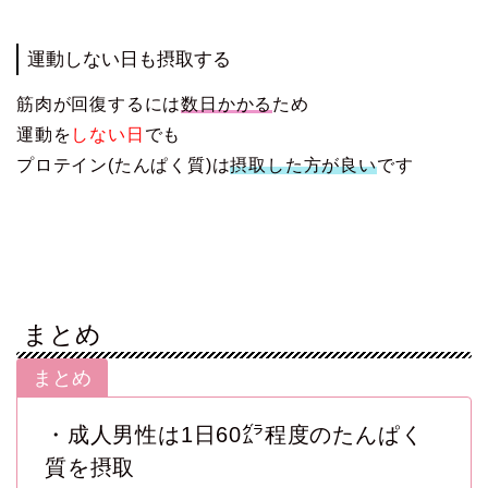
運動しない日も摂取する
筋肉が回復するには
数日かかる
ため
運動を
しない日
でも
プロテイン(たんぱく質)は
摂取した方が良い
です
まとめ
まとめ
・成人男性は1日60㌘程度のたんぱく
質を摂取