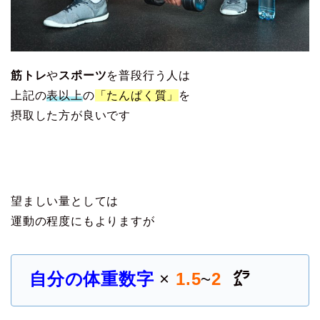
筋トレ
や
スポーツ
を普段行う人は
上記の
表以上
の
「たんぱく質」
を
摂取した方が良いです
望ましい量としては
運動の程度にもよりますが
自分の体重数字
×
1.5
~
2
㌘