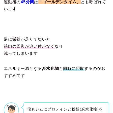
運動後の
45分間
は
「ゴールデンタイム」
とも呼ばれて
います
逆に栄養が足りてないと
筋肉の回復が追い付かなく
なり
減ってしまいます
エネルギー源となる
炭水化物
も
同時に摂取
するのがお
すすめです
僕もジムにプロテインと粉飴(炭水化物)を