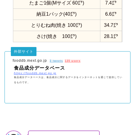
たまご1個(Mサイズ 60㌘)
7.4㌘
納豆1パック(40㌘)
6.6㌘
とりむね肉(焼き 100㌘)
34.7㌘
さけ(焼き 100㌘)
28.1㌘
外部サイト
fooddb.mext.go.jp
3 tweets
135 users
食品成分データベース
https://fooddb.mext.go.jp
食品成分データベースは、食品成分に関するデータをインターネットを通じて提供してい
るものです。