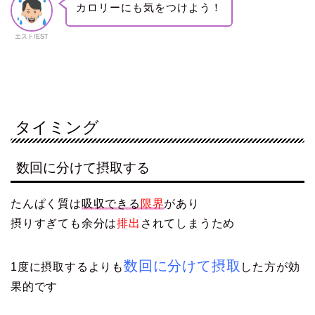
カロリーにも気をつけよう！
エスト/EST
タイミング
数回に分けて摂取する
たんぱく質は
吸収できる
限界
があり
摂りすぎても余分は
排出
されてしまうため
数回に分けて摂取
1度に摂取するよりも
した方が効
果的です