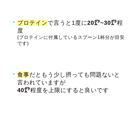
プロテイン
で言うと1度に
20㌘~30㌘
程
度
(プロテインに付属しているスプーン1杯分が目安
です)
食事
だともう少し摂っても問題ないと
言われていますが
40㌘
程度を上限にすると良いです