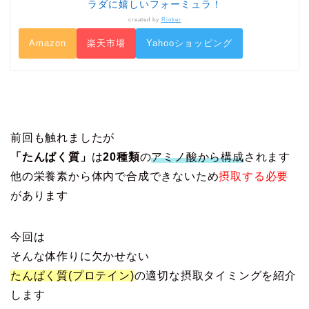
ラダに嬉しいフォーミュラ！
created by
Rinker
Amazon
楽天市場
Yahooショッピング
前回も触れましたが
「たんぱく質」
は
20種類
の
アミノ酸から構成
されます
他の栄養素から体内で合成できないため
摂取する必要
があります
今回は
そんな体作りに欠かせない
たんぱく質(プロテイン)
の適切な摂取タイミングを紹介
します