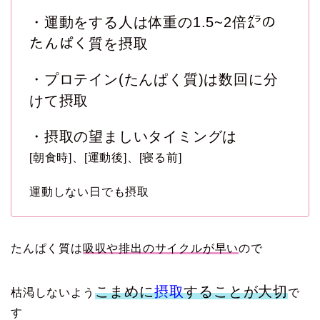
・運動をする人は体重の1.5~2倍㌘の
たんぱく質を摂取
・プロテイン(たんぱく質)は数回に分
けて摂取
・摂取の望ましいタイミングは
[朝食時]、[運動後]、[寝る前]
運動しない日でも摂取
たんぱく質は
吸収や排出のサイクルが早い
ので
こまめに
摂取
することが大切
枯渇しないよう
で
す