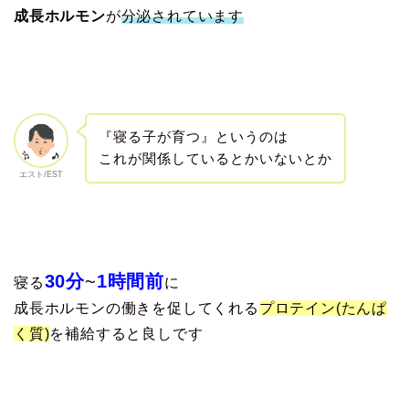
成長ホルモン
が
分泌されています
『寝る子が育つ』というのは
これが関係しているとかいないとか
エスト/EST
30分
~
1時間前
寝る
に
成長ホルモンの働きを促してくれる
プロテイン(たんぱ
く質)
を補給すると良しです