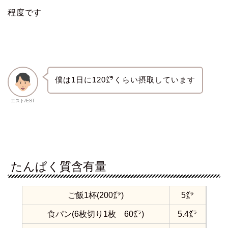
程度です
僕は1日に120㌘くらい摂取しています
エスト/EST
たんぱく質含有量
ご飯1杯(200㌘)
5㌘
食パン(6枚切り1枚 60㌘)
5.4㌘