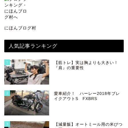
にほんブログ村
人気記事ランキング
1
【筋トレ】実は胸よりも大きい！
『肩』の重要性
2
愛車紹介！ ハーレー2018年ブレ
イクアウトS FXBRS
3
【減量飯】オートミール用の米びつ