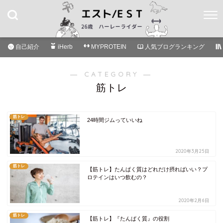
自己紹介
iHerb
MYPROTEIN
人気ブログランキング
― CATEGORY ―
筋トレ
筋トレ
24時間ジムっていいね
2020年3月25日
筋トレ
【筋トレ】たんぱく質はどれだけ摂ればいい？プ
ロテインはいつ飲むの？
2020年2月6日
筋トレ
【筋トレ】『たんぱく質』の役割