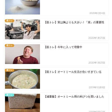
2020年2月4日
筋トレ
【筋トレ】実は胸よりも大きい！『肩』の重要性
2020年1月25日
筋トレ
【筋トレ】今年に入って増量中
2020年1月23日
筋トレ
【筋トレ】オートミール生活が合いすぎている
2019年10月8日
筋トレ
【減量飯】オートミール用の米びつを買いました
2019年8月17日